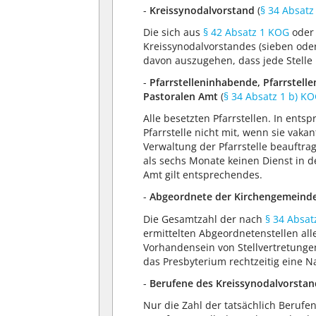
-
Kreissynodalvorstand
(
§ 34 Absatz
Die sich aus
§ 42 Absatz 1 KOG
oder 
Kreissynodalvorstandes (sieben oder
davon auszugehen, dass jede Stelle 
-
Pfarrstelleninhabende, Pfarrstel
Pastoralen Amt
(
§ 34 Absatz 1 b) K
Alle besetzten Pfarrstellen. In en
Pfarrstelle nicht mit, wenn sie vakan
Verwaltung der Pfarrstelle beauftra
als sechs Monate keinen Dienst in d
Amt gilt entsprechendes.
-
Abgeordnete der Kirchengemeind
Die Gesamtzahl der nach
§ 34 Absat
ermittelten Abgeordnetenstellen al
Vorhandensein von Stellvertretungen 
das Presbyterium rechtzeitig eine
-
Berufene des Kreissynodalvorsta
Nur die Zahl der tatsächlich Berufe