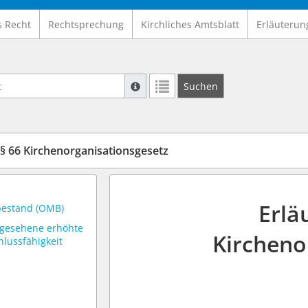
s Recht
Rechtsprechung
Kirchliches Amtsblatt
Erläuterun
Suche mit Platzhalter "*", Bsp. Pfarrer*,
Suchen
Weitere Suchoperatoren finden Sie in un
§ 66 Kirchenorganisationsgesetz
Erlä
bestand (OMB)
rgesehene erhöhte
Kircheno
hlussfähigkeit