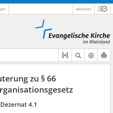
gen
Aktuelles
Sitzu
Logo Ev. Kirche im Rheinland
 findet auch: "Pfarrerinitiative" oder "Pfarrerausschuss".
serer Hilfe.
Textsuche 
Verfüg
Dokument-Beziehu
uterung zu § 66
rganisationsgesetz
Dezernat 4.1