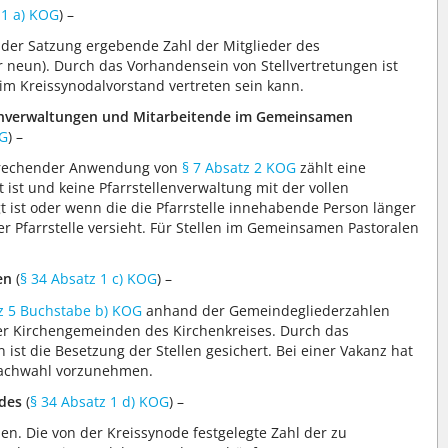
 1 a) KOG
) –
der Satzung ergebende Zahl der Mitglieder des
 neun). Durch das Vorhandensein von Stellvertretungen ist
im Kreissynodalvorstand vertreten sein kann.
lenverwaltungen und Mitarbeitende im Gemeinsamen
OG
) –
tsprechender Anwendung von
§ 7 Absatz 2 KOG
zählt eine
t ist und keine Pfarrstellenverwaltung mit der vollen
gt ist oder wenn die die Pfarrstelle innehabende Person länger
er Pfarrstelle versieht. Für Stellen im Gemeinsamen Pastoralen
en
(
§ 34 Absatz 1 c) KOG
) –
z 5 Buchstabe b) KOG
anhand der Gemeindegliederzahlen
ler Kirchengemeinden des Kirchenkreises. Durch das
ist die Besetzung der Stellen gesichert. Bei einer Vakanz hat
 Nachwahl vorzunehmen.
ndes
(
§ 34 Absatz 1 d) KOG
) –
nen. Die von der Kreissynode festgelegte Zahl der zu