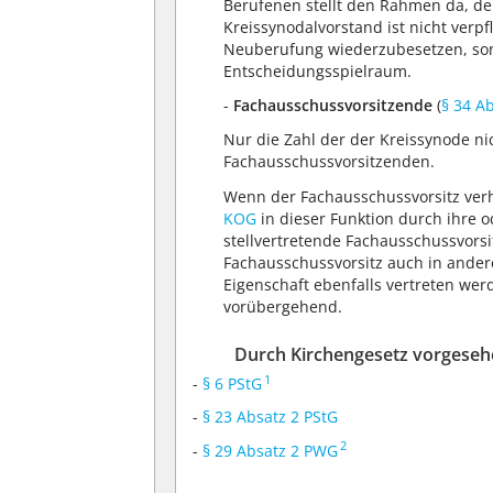
Berufenen stellt den Rahmen da, de
Kreissynodalvorstand ist nicht verp
Neuberufung wiederzubesetzen, sond
Entscheidungsspielraum.
-
Fachausschussvorsitzende
(
§ 34 A
Nur die Zahl der der Kreissynode n
Fachausschussvorsitzenden.
Wenn der Fachausschussvorsitz verh
KOG
in dieser Funktion durch ihre o
stellvertretende Fachausschussvorsi
Fachausschussvorsitz auch in andere
Eigenschaft ebenfalls vertreten wer
vorübergehend.
Durch Kirchengesetz vorgesehe
1
-
§ 6 PStG
-
§ 23 Absatz 2 PStG
2
-
§ 29 Absatz 2 PWG