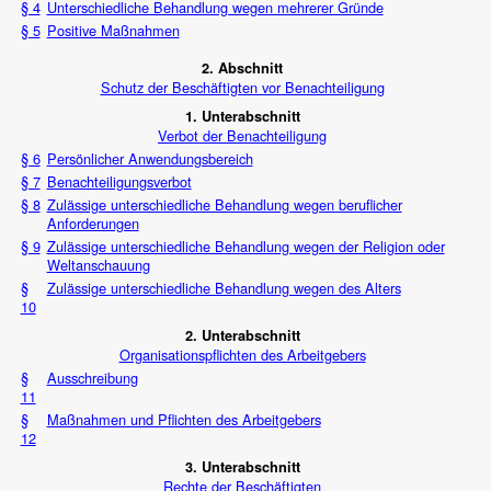
§ 4
Unterschiedliche Behandlung wegen mehrerer Gründe
§ 5
Positive Maßnahmen
2. Abschnitt
Schutz der Beschäftigten vor Benachteiligung
1. Unterabschnitt
Verbot der Benachteiligung
§ 6
Persönlicher Anwendungsbereich
§ 7
Benachteiligungsverbot
§ 8
Zulässige unterschiedliche Behandlung wegen beruflicher
Anforderungen
§ 9
Zulässige unterschiedliche Behandlung wegen der Religion oder
Weltanschauung
§
Zulässige unterschiedliche Behandlung wegen des Alters
10
2. Unterabschnitt
Organisationspflichten des Arbeitgebers
§
Ausschreibung
11
§
Maßnahmen und Pflichten des Arbeitgebers
12
3. Unterabschnitt
Rechte der Beschäftigten