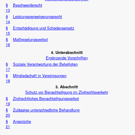
§
Beschwerderecht
13
§
Leistungsverweigerungsrecht
14
§
Entschädigung und Schadensersatz
15
§
Maßregelungsverbot
16
4. Unterabschnitt
Ergänzende Vorschriften
§
Soziale Verantwortung der Beteiligten
17
§
Mitgliedschaft in Vereinigungen
18
3. Abschnitt
Schutz vor Benachteiligung im Zivilrechtsverkehr
§
Zivilrechtliches Benachteiligungsverbot
19
§
Zulässige unterschiedliche Behandlung
20
§
Ansprüche
21