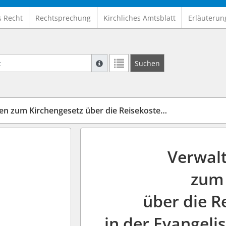
s Recht
Rechtsprechung
Kirchliches Amtsblatt
Erläuterun
Suche mit Platzhalter "*", Bsp. Pfarrer*,
Suchen
Weitere Suchoperatoren finden Sie in un
irchengesetz über die Reisekostenvergütung (Vv-RKG-KF)
Verwalt
zum 
über die 
in der Evangeli