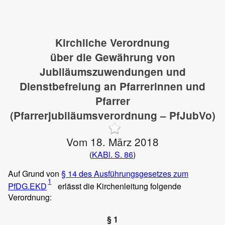
Kirchliche Verordnung
über die Gewährung von
Jubiläumszuwendungen und
Dienstbefreiung an Pfarrerinnen und
Pfarrer
(Pfarrerjubiläumsverordnung – PfJubVo)
Vom 18. März 2018
(
KABl. S. 86
)
Auf Grund von
§ 14 des Ausführungsgesetzes zum
1
PfDG.EKD
erlässt die Kirchenleitung folgende
Verordnung:
§ 1