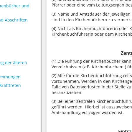
Pfarrer oder eine vom Leitungsorgan bes
chenbücher und
(3)
Name und Amtsdauer der jeweiligen K
sind in den Kirchenbüchern zu vermerk
nd Abschriften
(4)
Nicht als Kirchenbuchführerin oder K
Kirchenbuchführerin oder dem Kirchenbu
Zent
(1)
Die Führung der Kirchenbücher kann 
ng der älteren
Verzeichnissen (z.B. Kirchenbuchamt) ü
(2)
Alle für die Kirchenbuchführung rele
timmungen
vorzunehmen. Werden in den Kirchengem
krafttreten
Falle von Datenverlusten in der Stelle 
heranzuziehen.
(3)
Bei einer zentralen Kirchenbuchführ
geführt werden. Hierbei ist auszuweisen
Amtshandlung vollzogen worden ist.
Eintra