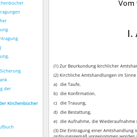
Vom 
irchenbücher
ntragungen
cher
gung
I.
intragung
g
gung,
(1)
Zur Beurkundung kirchlicher Amtsha
 Sicherung
(2)
Kirchliche Amtshandlungen im Sinne 
bank
die Taufe,
ng der
die Konfirmation,
die Trauung,
g der Kirchenbücher
die Bestattung,
die Aufnahme, die Wiederaufnahme in
aufbuch
(3)
Die Eintragung einer Amtshandlung i
ordnungsgemäß vorgenommen worden ist