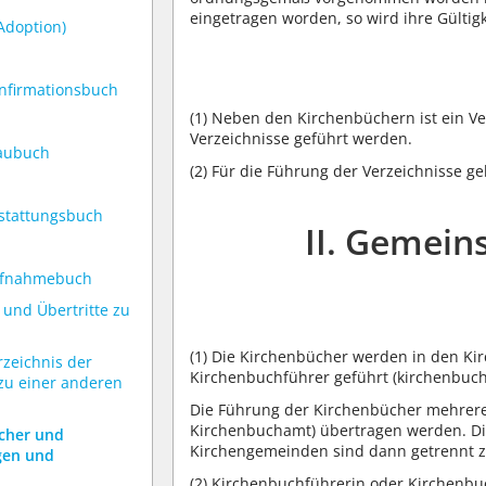
eingetragen worden, so wird ihre Gültigk
Adoption)
onfirmationsbuch
(1)
Neben den Kirchenbüchern ist ein Ver
Verzeichnisse geführt werden.
raubuch
(2)
Für die Führung der Verzeichnisse g
estattungsbuch
II. Gemei
Aufnahmebuch
e und Übertritte zu
(1)
Die Kirchenbücher werden in den Ki
rzeichnis der
Kirchenbuchführer geführt (kirchenbuch
 zu einer anderen
Die Führung der Kirchenbücher mehrere
Kirchenbuchamt) übertragen werden. Di
ücher und
Kirchengemeinden sind dann getrennt z
gen und
(2)
Kirchenbuchführerin oder Kirchenbuch