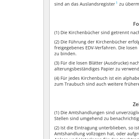
1
sind an das Auslandsregister
zu übermi
Fo
(1)
Die Kirchenbücher sind getrennt na
(2)
Die Führung der Kirchenbücher erfolg
freigegebenes EDV-Verfahren. Die losen
zu binden.
(3)
Für die losen Blätter (Ausdrucke) nac
alterungsbeständiges Papier zu verwen
(4)
Für jedes Kirchenbuch ist ein alphab
zum Traubuch sind auch weitere früher
Ze
(1)
Die Amtshandlungen sind unverzüglic
Stellen sind umgehend zu benachrichtig
(2)
Ist die Eintragung unterblieben, so is
Amtshandlung vollzogen hat, oder aufg