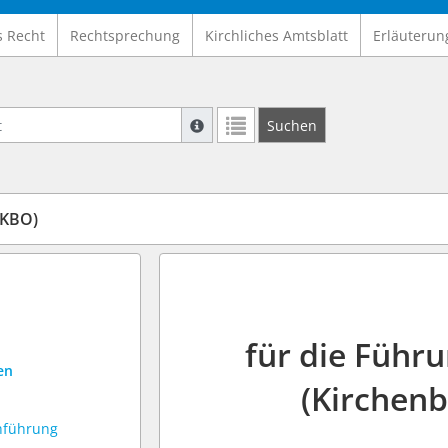
s Recht
Rechtsprechung
Kirchliches Amtsblatt
Erläuterun
Suche mit Platzhalter "*", Bsp. Pfarrer*,
Suchen
Weitere Suchoperatoren finden Sie in un
(KBO)
für die Führ
en
(Kirchen
chführung