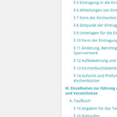
§ 5 Eintragung in die K
§ 6 Mitteilungen von Ei
§ 7 Form der Kirchenbü
§ 8 Zeitpunkt der Eintra
§ 9 Unterlagen für die E
§ 10 Form der Eintragun
§ 11 Änderung, Berichti
Sperrvermerk
§ 12 Aufbewahrung und
§ 13 Kirchenbuchdaten
§ 14 Aufsicht und Prüfu
Kirchenbücher
III. Einzelheiten zur Führun
und Verzeichnisse
A. Taufbuch
§ 15 Angaben für das T
§ 16 Nottaufen