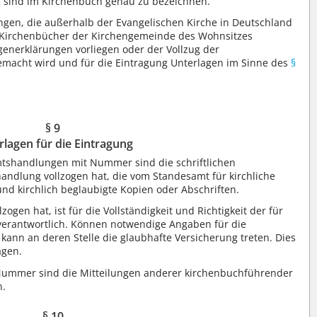
g sind im Kirchenbuch genau zu bezeichnen.
n, die außerhalb der Evangelischen Kirche in Deutschland
 Kirchenbücher der Kirchengemeinde des Wohnsitzes
enerklärungen vorliegen oder der Vollzug der
emacht wird und für die Eintragung Unterlagen im Sinne des
§
§ 9
rlagen für die Eintragung
mtshandlungen mit Nummer sind die schriftlichen
andlung vollzogen hat, die vom Standesamt für kirchliche
nd kirchlich beglaubigte Kopien oder Abschriften.
ogen hat, ist für die Vollständigkeit und Richtigkeit der für
verantwortlich. Können notwendige Angaben für die
ann an deren Stelle die glaubhafte Versicherung treten. Dies
agen.
Nummer sind die Mitteilungen anderer kirchenbuchführender
n.
§ 10