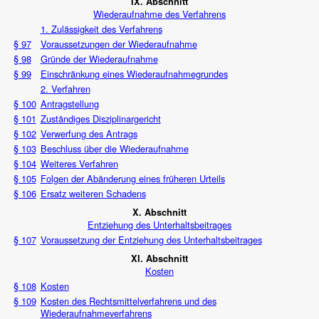
IX. Abschnitt
Wiederaufnahme des Verfahrens
1. Zulässigkeit des Verfahrens
§ 97
Voraussetzungen der Wiederaufnahme
§ 98
Gründe der Wiederaufnahme
§ 99
Einschränkung eines Wiederaufnahmegrundes
2. Verfahren
§ 100
Antragstellung
§ 101
Zuständiges Disziplinargericht
§ 102
Verwerfung des Antrags
§ 103
Beschluss über die Wiederaufnahme
§ 104
Weiteres Verfahren
§ 105
Folgen der Abänderung eines früheren Urteils
§ 106
Ersatz weiteren Schadens
X. Abschnitt
Entziehung des Unterhaltsbeitrages
§ 107
Voraussetzung der Entziehung des Unterhaltsbeitrages
XI. Abschnitt
Kosten
§ 108
Kosten
§ 109
Kosten des Rechtsmittelverfahrens und des
Wiederaufnahmeverfahrens