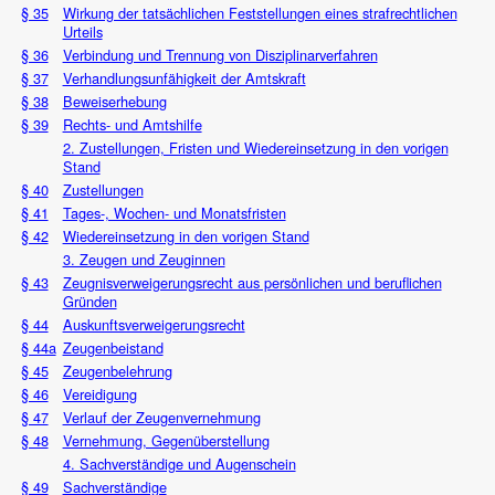
§ 35
Wirkung der tatsächlichen Feststellungen eines strafrechtlichen
Urteils
§ 36
Verbindung und Trennung von Disziplinarverfahren
§ 37
Verhandlungsunfähigkeit der Amtskraft
§ 38
Beweiserhebung
§ 39
Rechts- und Amtshilfe
2. Zustellungen, Fristen und Wiedereinsetzung in den vorigen
Stand
§ 40
Zustellungen
§ 41
Tages-, Wochen- und Monatsfristen
§ 42
Wiedereinsetzung in den vorigen Stand
3. Zeugen und Zeuginnen
§ 43
Zeugnisverweigerungsrecht aus persönlichen und beruflichen
Gründen
§ 44
Auskunftsverweigerungsrecht
§ 44a
Zeugenbeistand
§ 45
Zeugenbelehrung
§ 46
Vereidigung
§ 47
Verlauf der Zeugenvernehmung
§ 48
Vernehmung, Gegenüberstellung
4. Sachverständige und Augenschein
§ 49
Sachverständige