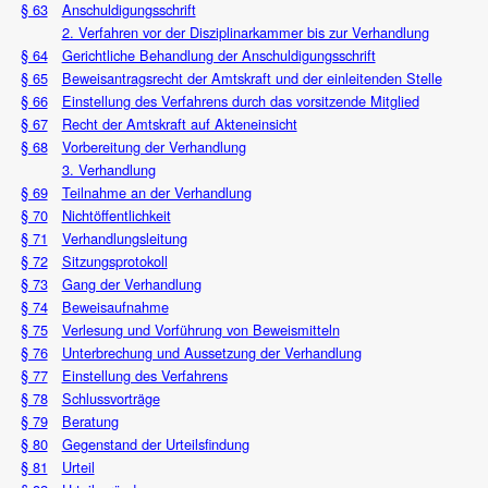
§ 63
Anschuldigungsschrift
2. Verfahren vor der Disziplinarkammer bis zur Verhandlung
§ 64
Gerichtliche Behandlung der Anschuldigungsschrift
§ 65
Beweisantragsrecht der Amtskraft und der einleitenden Stelle
§ 66
Einstellung des Verfahrens durch das vorsitzende Mitglied
§ 67
Recht der Amtskraft auf Akteneinsicht
§ 68
Vorbereitung der Verhandlung
3. Verhandlung
§ 69
Teilnahme an der Verhandlung
§ 70
Nichtöffentlichkeit
§ 71
Verhandlungsleitung
§ 72
Sitzungsprotokoll
§ 73
Gang der Verhandlung
§ 74
Beweisaufnahme
§ 75
Verlesung und Vorführung von Beweismitteln
§ 76
Unterbrechung und Aussetzung der Verhandlung
§ 77
Einstellung des Verfahrens
§ 78
Schlussvorträge
§ 79
Beratung
§ 80
Gegenstand der Urteilsfindung
§ 81
Urteil