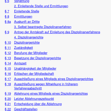
§ 6
Verjährung
2. Einleitende Stelle und Ermittlungen
§ 7
Einleitende Stelle
§ 8
Ermittlungen
§ 8a
Auskunft an Dritte
3. Selbst beantragte Disziplinarverfahren
§ 9
Antrag der Amtskraft auf Einleitung des Disziplinarverfahrens
4. Disziplinargerichte
§ 10
Disziplinargerichte
§ 11
Zuständigkeit
§ 12
Berufung der Mitglieder
§ 13
Besetzung der Disziplinargerichte
§ 14
Amtszeit
§ 15
Unabhängigkeit der Mitglieder
§ 16
Erlöschen der Mitgliedschaft
§ 17
Ausschließung eines Mitglieds eines Disziplinargerichtes
§ 18
Ausschließung wegen Mitwirkung in früherem
Verfahrensabschnitt
§ 19
Ablehnung eines Mitglieds eines Disziplinargerichtes
§ 20
Letzter Ablehnungszeitpunkt
§ 21
Entscheidung über die Ablehnung
§ 22
Geschäftsstellen