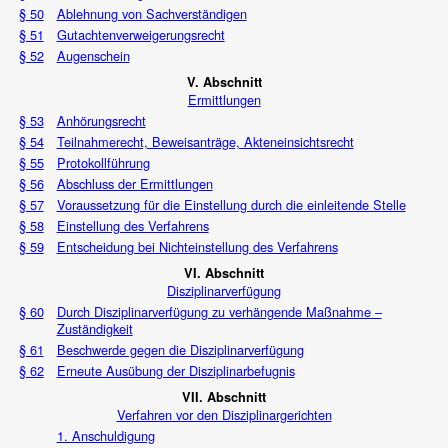
§ 50
Ablehnung von Sachverständigen
§ 51
Gutachtenverweigerungsrecht
§ 52
Augenschein
V. Abschnitt
Ermittlungen
§ 53
Anhörungsrecht
§ 54
Teilnahmerecht, Beweisanträge, Akteneinsichtsrecht
§ 55
Protokollführung
§ 56
Abschluss der Ermittlungen
§ 57
Voraussetzung für die Einstellung durch die einleitende Stelle
§ 58
Einstellung des Verfahrens
§ 59
Entscheidung bei Nichteinstellung des Verfahrens
VI. Abschnitt
Disziplinarverfügung
§ 60
Durch Disziplinarverfügung zu verhängende Maßnahme –
Zuständigkeit
§ 61
Beschwerde gegen die Disziplinarverfügung
§ 62
Erneute Ausübung der Disziplinarbefugnis
VII. Abschnitt
Verfahren vor den Disziplinargerichten
1. Anschuldigung