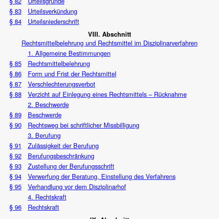
§ 82
Urteilsgründe
§ 83
Urteilsverkündung
§ 84
Urteilsniederschrift
VIII. Abschnitt
Rechtsmittelbelehrung und Rechtsmittel im Disziplinarverfahren
1. Allgemeine Bestimmungen
§ 85
Rechtsmittelbelehrung
§ 86
Form und Frist der Rechtsmittel
§ 87
Verschlechterungsverbot
§ 88
Verzicht auf Einlegung eines Rechtsmittels – Rücknahme
2. Beschwerde
§ 89
Beschwerde
§ 90
Rechtsweg bei schriftlicher Missbilligung
3. Berufung
§ 91
Zulässigkeit der Berufung
§ 92
Berufungsbeschränkung
§ 93
Zustellung der Berufungsschrift
§ 94
Verwerfung der Beratung, Einstellung des Verfahrens
§ 95
Verhandlung vor dem Disziplinarhof
4. Rechtskraft
§ 96
Rechtskraft