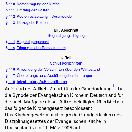
§ 110
Kostentragung der Kirche
§ 111
Umfang der Kosten
§ 112
Kostenfestsetzung - Beschwerde
§ 113
Einzug der Kosten
XII. Abschnitt
Begnadigung, Tilgung
§ 114
Begnadigungsrecht
§ 115
Tilgung in den Personalakten
3. Teil
Schlussvorschriften
§ 116
Anwendung der Vorschriften über den Wartestand
§ 117
Überleitungs- und Ausführungsbestimmungen
§ 118
Inkrafttreten, Außerkrafttreten
1
Aufgrund der Artikel 13 und 10 a der Grundordnung
hat
die Synode der Evangelischen Kirche in Deutschland für
die nach Maßgabe dieser Artikel beteiligten Gliedkirchen
das folgende Kirchengesetz beschlossen:
Das Kirchengesetz nimmt folgende Grundgedanken des
Disziplinargesetzes der Evangelischen Kirche in
Deutschland vom 11. März 1995 auf: