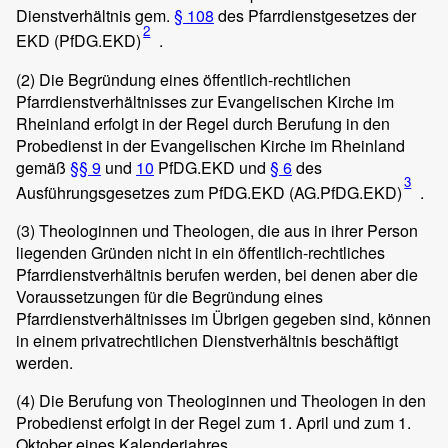
Dienstverhältnis gem.
§ 108
des Pfarrdienstgesetzes der
2
EKD (PfDG.EKD)
.
(2)
Die Begründung eines öffentlich-rechtlichen
Pfarrdienstverhältnisses zur Evangelischen Kirche im
Rheinland erfolgt in der Regel durch Berufung in den
Probedienst in der Evangelischen Kirche im Rheinland
gemäß
§§ 9
und
10
PfDG.EKD und
§ 6
des
3
Ausführungsgesetzes zum PfDG.EKD (AG.PfDG.EKD)
.
(3)
Theologinnen und Theologen, die aus in ihrer Person
liegenden Gründen nicht in ein öffentlich-rechtliches
Pfarrdienstverhältnis berufen werden, bei denen aber die
Voraussetzungen für die Begründung eines
Pfarrdienstverhältnisses im Übrigen gegeben sind, können
in einem privatrechtlichen Dienstverhältnis beschäftigt
werden.
(4)
Die Berufung von Theologinnen und Theologen in den
Probedienst erfolgt in der Regel zum 1. April und zum 1.
Oktober eines Kalenderjahres.